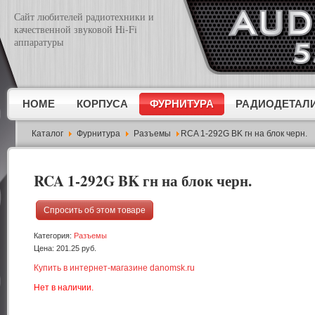
Сайт любителей радиотехники и
Эл.почта
*
качественной звуковой Hi-Fi
аппаратуры
Тема
*
Сообщение
*
HOME
КОРПУСА
ФУРНИТУРА
РАДИОДЕТАЛ
Каталог
Фурнитура
Разъемы
RCA 1-292G BK гн на блок черн.
RCA 1-292G BK гн на блок черн.
Спросить об этом товаре
Отправить копию мне?
Категория:
Разъемы
Введите символы с картинки
*
Цена:
201.25 руб.
Купить в интернет-магазине danomsk.ru
Нет в наличии.
Отправить
Закрыть форму