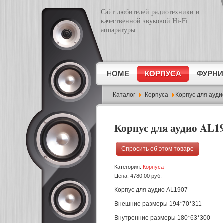
Сайт любителей радиотехники и
качественной звуковой Hi-Fi
Спросить об этом товаре
аппаратуры
Имя
*
Эл.почта
*
HOME
КОРПУСА
ФУРНИ
Тема
*
Каталог
Корпуса
Корпус для ауди
Сообщение
*
Корпус для аудио AL1
Спросить об этом товаре
Категория:
Корпуса
Цена:
4780.00 руб.
Корпус для аудио AL1907
Отправить копию мне?
Внешние размеры 194*70*311
Введите символы с картинки
*
Внутренние размеры 180*63*300